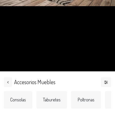
Accesorios Muebles
Consolas
Taburetes
Poltronas
Si