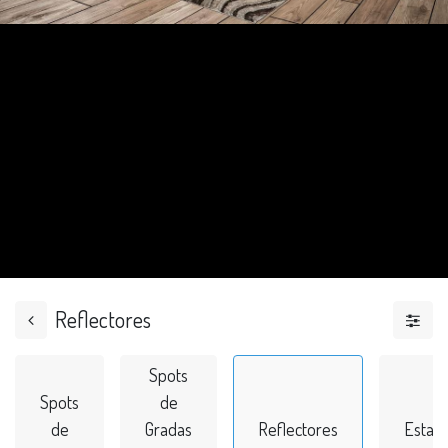
Reflectores
Spots
Spots
de
de
Gradas
Reflectores
Estac