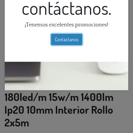
contáctanos.
¡Tenemos excelentes promociones!
Contáctanos
Cinta Led Smd 4K 24v
180led/m 15w/m 1400lm
Ip20 10mm Interior Rollo
2x5m