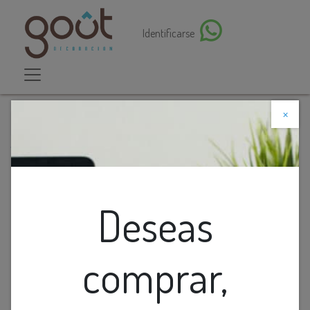
Identificarse
×
Descuento web
Todos los productos
Cinta Led Smd 4K 24v 180led/m 15w/m 1400lm Ip20
10mm Interior Rollo 2x5m
Deseas
comprar,