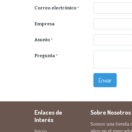
Correo electrónico
*
Empresa
Asunto
*
Pregunta
*
Enviar
Enlaces de
Sobre Nosotros
Interés
Somos una tienda d
años en el mercado
Inicio