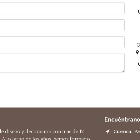
Q
Encuéntrano
e diseño y decoración con más de 12
Cuenca:
Av.
. A lo largo de los años, hemos formado