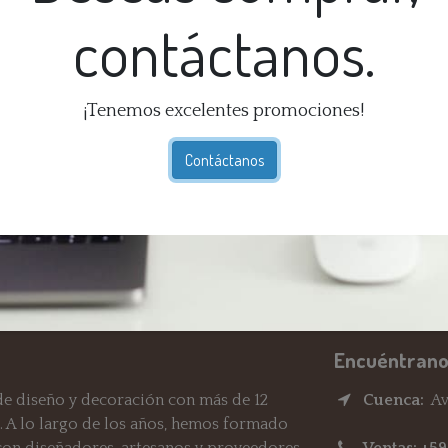
contáctanos.
¡Tenemos excelentes promociones!
Té
Ga
Contáctanos
dí
En
Re
Encuéntrano
e diseño y decoración con más de 12
Cuenca:
Av.
. A lo largo de los años, hemos formado