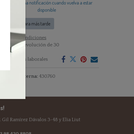
Reciba una notificación cuando vuelva a estar
disponible
Guardar para más tarde
rminos y condiciones
rantía de devolución de 30
as
vío: 2-3 días laborales
ferencia interna:
430760
s!
 Gil Ramírez Dávalos 3-48 y Elia Liut