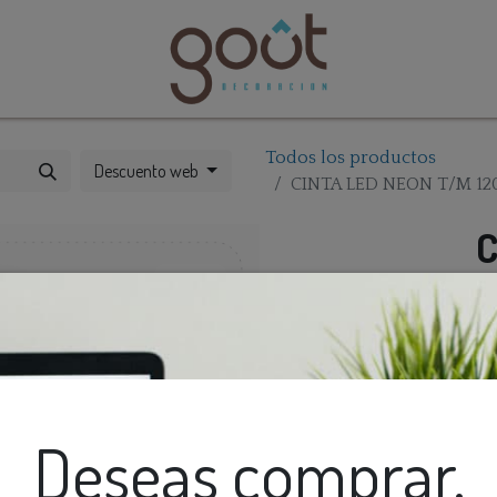
bles
Catálogos
Todos los productos
Descuento web
CINTA LED NEON T/M 12
C
1
5
Deseas comprar,