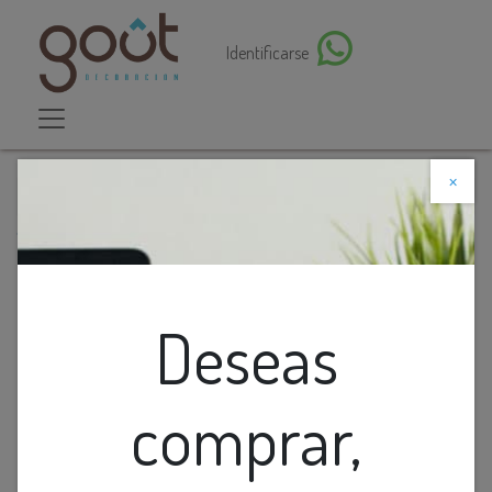
Identificarse
×
Descuento web
Todos los productos
Cinta Led Doble Smd 3k 120v 240led/m 20w/m
1400lm Ip20 10mm Interior Rollo 10mts
Deseas
comprar,