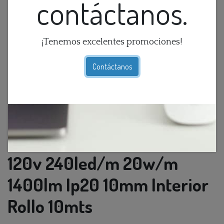
contáctanos.
¡Tenemos excelentes promociones!
Contáctanos
Cinta Led Doble Smd 3k
120v 240led/m 20w/m
1400lm Ip20 10mm Interior
Rollo 10mts