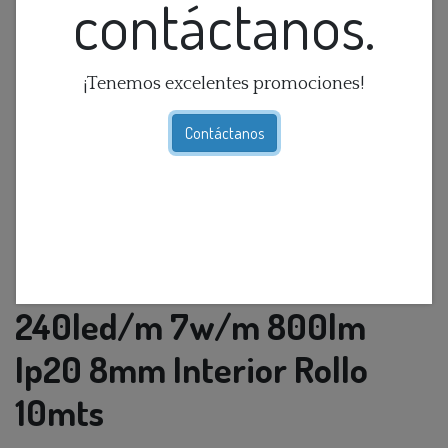
contáctanos.
¡Tenemos excelentes promociones!
Contáctanos
Cinta Led Continua 6k 110v
240led/m 7w/m 800lm
Ip20 8mm Interior Rollo
10mts