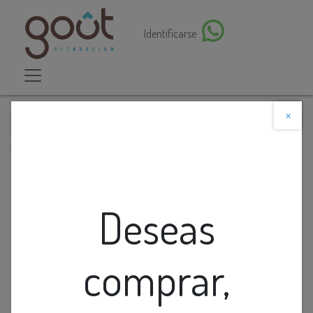
Identificarse
×
Descuento web
Todos los productos
Cinta Led Continua 6k 110v 240led/m 7w/m 800lm
Ip20 8mm Interior Rollo 10mts
Deseas
comprar,