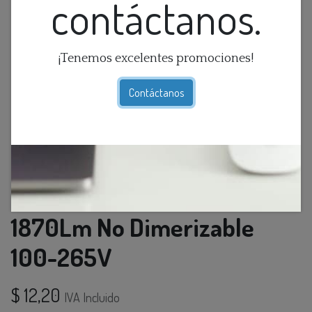
contáctanos.
¡Tenemos excelentes promociones!
Contáctanos
Foco Led Par38 17W E27 3K
1870Lm No Dimerizable
100-265V
$
12,20
IVA Incluido