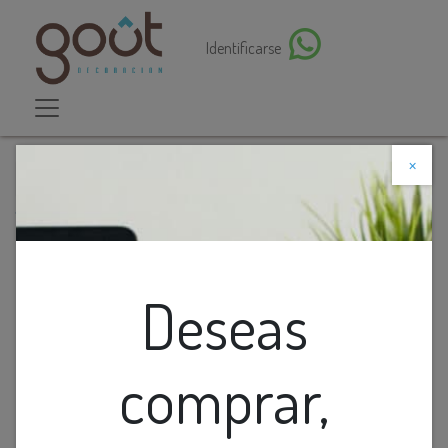
Identificarse
×
Descuento web
Todos los productos
Foco Led Par38 17W E27 3K 1870Lm No Dimerizable
100-265V
Deseas
comprar,