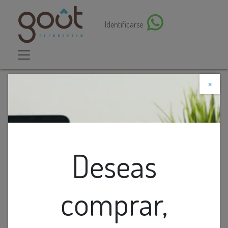
Identificarse
×
Descuento web
Todos los productos
Foco Led A60 Dimerizable 8.5W 3K
Deseas
comprar,