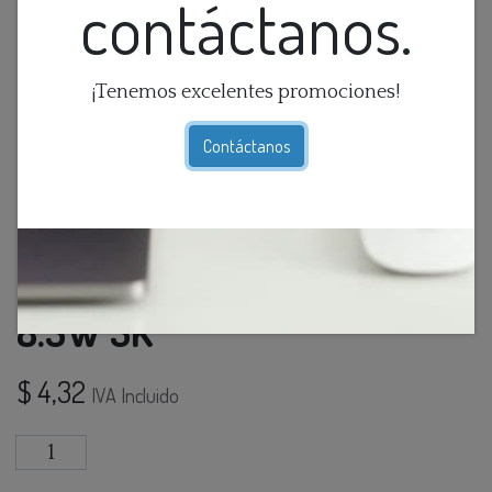
contáctanos.
¡Tenemos excelentes promociones!
Contáctanos
Foco Led A60 Dimerizable
8.5W 3K
$
4,32
IVA Incluido