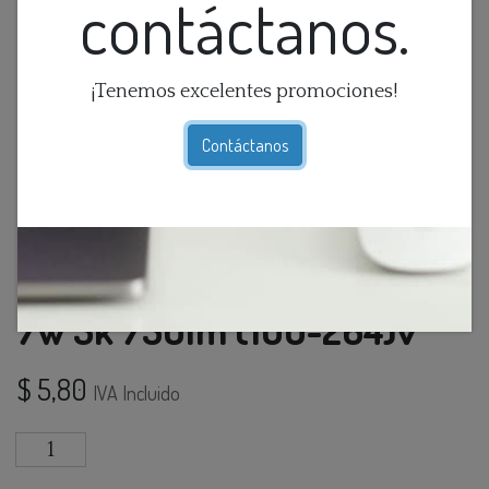
contáctanos.
¡Tenemos excelentes promociones!
Contáctanos
Modulo Led Mini Ceramico
7w 3k 750lm (100-264)v
$
5,80
IVA Incluido