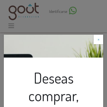
Identificarse
×
Descuento web
Todos los productos
Modulo Led Mini Ceramico 7w 3k 750lm (100-264)v
Deseas
comprar,