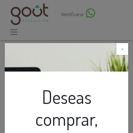
Identificarse
×
Descuento web
Todos los productos
Foco Led G9 T/Choclo 7w 3k Dimerizable 100-130v
Deseas
comprar,