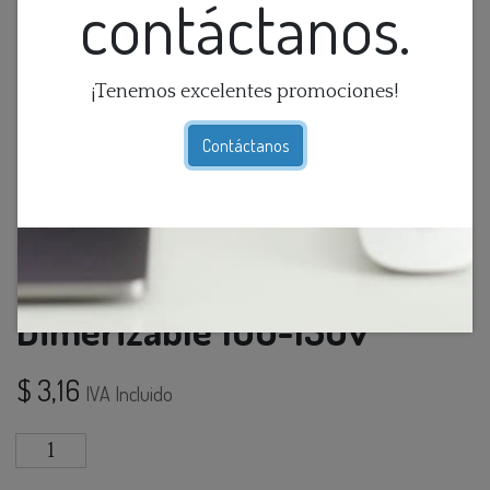
contáctanos.
¡Tenemos excelentes promociones!
Contáctanos
Foco Led G9 T/Choclo 7w 3k
Dimerizable 100-130v
$
3,16
IVA Incluido