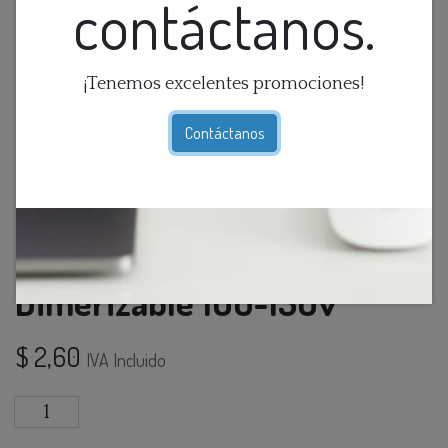
contáctanos.
¡Tenemos excelentes promociones!
Contáctanos
Foco Led G9 T/Choclo 4w 3k
Dimerizable 100-130v
$
2,60
IVA Incluido