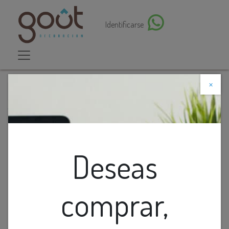
Identificarse
×
Descuento web
Todos los productos
Foco Led G9 T/Choclo 4w 3k Dimerizable 100-130v
Deseas
comprar,