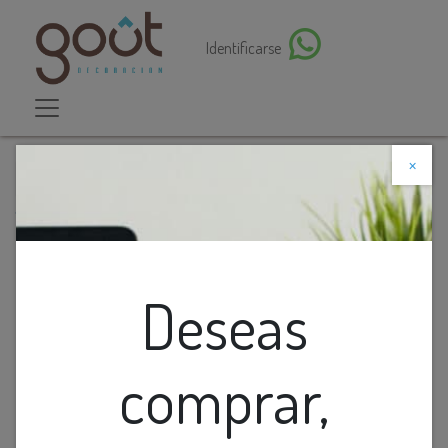
Identificarse
×
Descuento web
Todos los productos
Foco Led High Power 20W E27 6K Sylvania
Deseas
comprar,