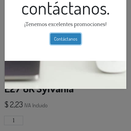
contáctanos.
¡Tenemos excelentes promociones!
Contáctanos
Foco Led High Power 20W
E27 6K Sylvania
$
2,23
IVA Incluido