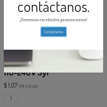
contáctanos.
¡Tenemos excelentes promociones!
Contáctanos
Foco Led A60 12W 3K E27
110-240V Syl
$
1,07
IVA Incluido