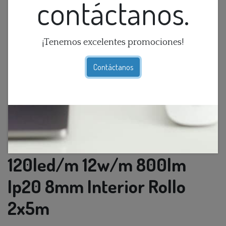
contáctanos.
¡Tenemos excelentes promociones!
Contáctanos
Cinta Led Smd 3K 24v
120led/m 12w/m 800lm
Ip20 8mm Interior Rollo
2x5m