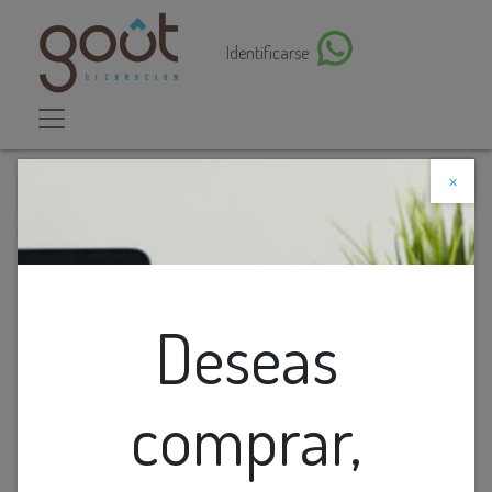
Identificarse
×
Descuento web
Todos los productos
Cinta Led Smd 3K 24v 120led/m 12w/m 800lm Ip20
8mm Interior Rollo 2x5m
Deseas
comprar,