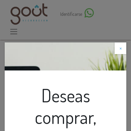
Identificarse
×
Descuento web
Todos los productos
Cinta Led Efecto Chasing 120L 24V Ip20 3K Interior
Deseas
comprar,