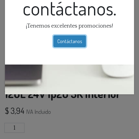
contáctanos.
¡Tenemos excelentes promociones!
Contáctanos
Cinta Led Efecto Chasing
120L 24V Ip20 3K Interior
$
3,94
IVA Incluido