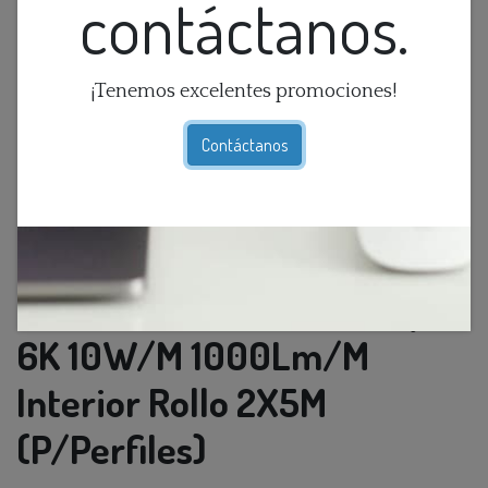
contáctanos.
¡Tenemos excelentes promociones!
Contáctanos
Cinta Led Smd 120L 12V Ip20
6K 10W/M 1000Lm/M
Interior Rollo 2X5M
(P/Perfiles)