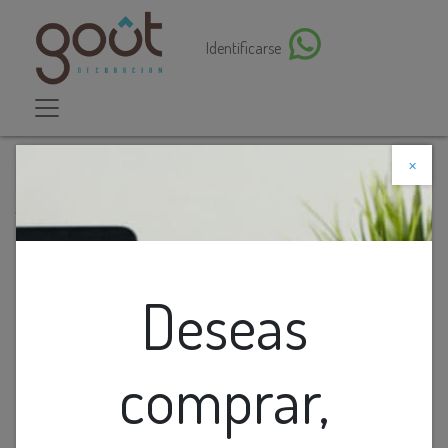
Identificarse
×
Descuento web
Todos los productos
Cinta Led Smd 120L 12V Ip20 6K 10W/M 1000Lm/M
Interior Rollo 2X5M (P/Perfiles)
Deseas
comprar,