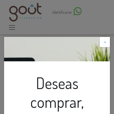
Identificarse
×
Descuento web
Todos los productos
Dicroico Led Mr16 6.5K 5W 1 Blister X 2 Sylvania
Deseas
comprar,