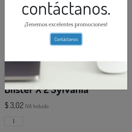
contáctanos.
¡Tenemos excelentes promociones!
Contáctanos
Dicroico Led Mr16 6.5K 5W 1
Blister X 2 Sylvania
$
3,02
IVA Incluido