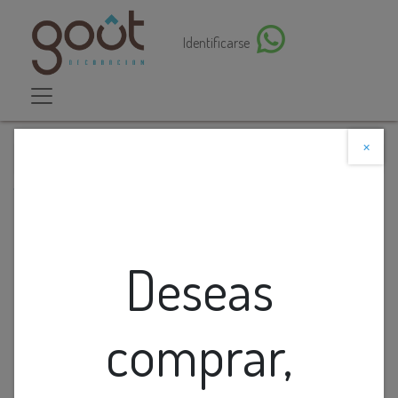
Identificarse
×
Descuento web
Todos los productos
Foco Infrarojo 250W 120V
Deseas
comprar,