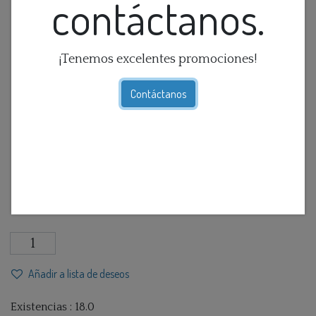
contáctanos.
¡Tenemos excelentes promociones!
Contáctanos
Foco Infrarojo 250W 120V
$
16,99
IVA Incluido
Añadir a lista de deseos
Existencias : 18.0