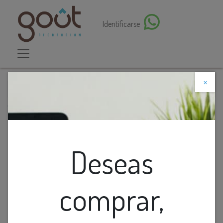
Identificarse
×
Descuento web
Todos los productos
Camara De Seguridad Ip Wifi 360Grados
Deseas
comprar,