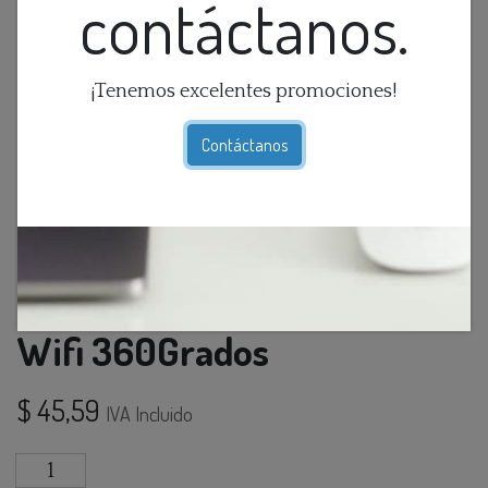
contáctanos.
¡Tenemos excelentes promociones!
Contáctanos
Camara De Seguridad Ip
Wifi 360Grados
$
45,59
IVA Incluido