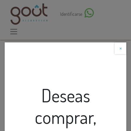
Identificarse
×
Descuento web
Todos los productos
Interruptor Tactil Wifi 3L Triple Blanco
Deseas
comprar,