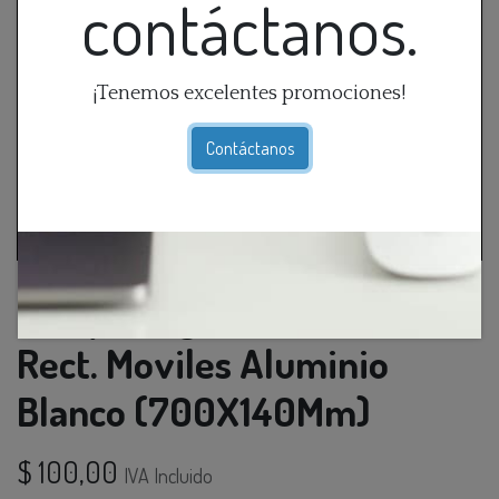
contáctanos.
¡Tenemos excelentes promociones!
Contáctanos
Lamp. Colg. 4L G9 Luces
Rect. Moviles Aluminio
Blanco (700X140Mm)
$
100,00
IVA Incluido