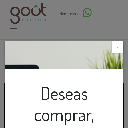
Identificarse
×
Descuento web
Todos los productos
Lamp. Colg. 4L G9 Luces Rect. Moviles Aluminio
Blanco (700X140Mm)
Deseas
comprar,