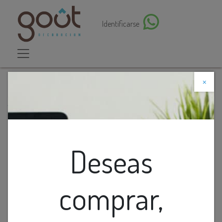
Identificarse
×
Descuento web
Todos los productos
Lamp. Colg. 1L E27 T/Campana Alum. Rustico+Blanco
(D190xH350)mm
Deseas
comprar,