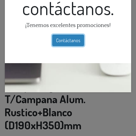
contáctanos.
¡Tenemos excelentes promociones!
Contáctanos
Lamp. Colg. 1L E27
T/Campana Alum.
Rustico+Blanco
(D190xH350)mm