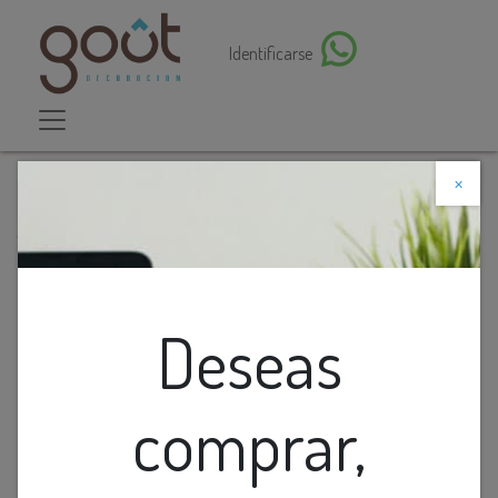
Identificarse
×
Descuento web
Todos los productos
Lamp. Colg. 1L E27 Metal Negro+Madera Cuad.
(240X240X255Mm)
Deseas
comprar,