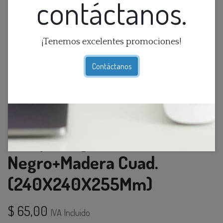
contáctanos.
¡Tenemos excelentes promociones!
Contáctanos
Lamp. Colg. 1L E27 Metal
Negro+Madera Cuad.
(240X240X255Mm)
$
65,00
IVA Incluido