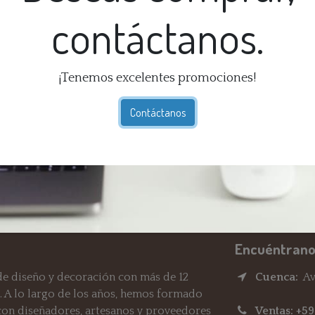
contáctanos.
So
Ex
¡Tenemos excelentes promociones!
Té
Ga
Contáctanos
dí
En
Re
Encuéntrano
e diseño y decoración con más de 12
Cuenca:
Av.
. A lo largo de los años, hemos formado
 con diseñadores, artesanos y proveedores
Ventas: +5