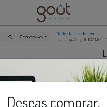
bles
Catálogos
Todos los productos
Descuento web
Lamp. Colg. 1L E27 Meta
L
M
Deseas comprar,