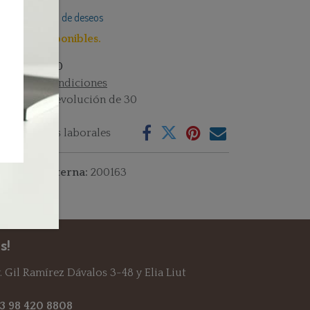
Añadir a lista de deseos
lo 1 Uni disponibles.
istencias : 1.0
rminos y condiciones
rantía de devolución de 30
as
vío: 2-3 días laborales
ferencia interna:
200163
s!
 Gil Ramírez Dávalos 3-48 y Elia Liut
93 98 420 8808