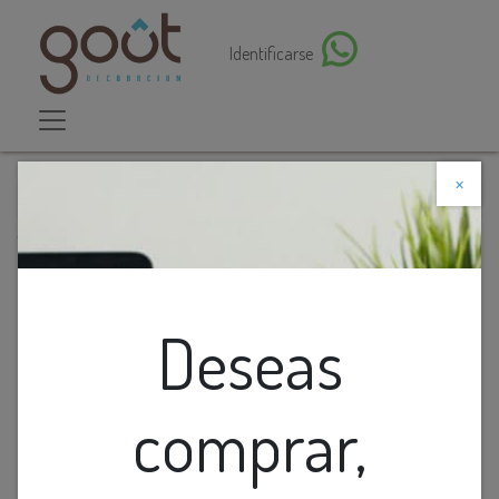
Identificarse
×
Descuento web
Todos los productos
Lamp. Colg. 1L E27 T/Campana+Reja Alum. Negro
(D320xH230)mm
Deseas
comprar,