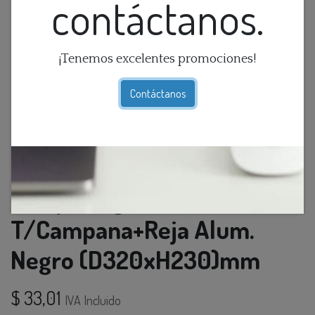
contáctanos.
¡Tenemos excelentes promociones!
Contáctanos
Lamp. Colg. 1L E27
T/Campana+Reja Alum.
Negro (D320xH230)mm
$
33,01
IVA Incluido