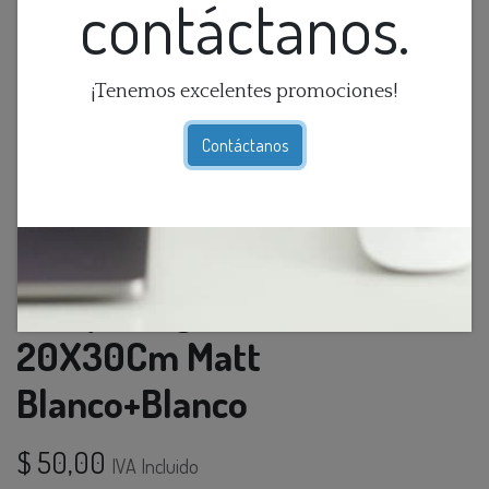
contáctanos.
¡Tenemos excelentes promociones!
Contáctanos
Lamp. Colg. 1L E27 Alum.
20X30Cm Matt
Blanco+Blanco
$
50,00
IVA Incluido