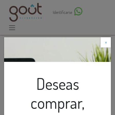
Identificarse
×
Descuento web
Todos los productos
Lamp. Colg. 1L E27 Alum. 20X30Cm Matt
Blanco+Blanco
Deseas
comprar,