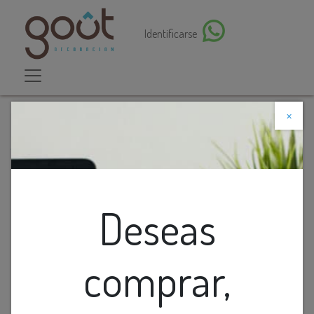
Identificarse
×
Descuento web
Todos los productos
Lamp. Colg. 1L E27 Red. Alum. Negro+Blanco
(D380xH330)mm
Deseas
comprar,