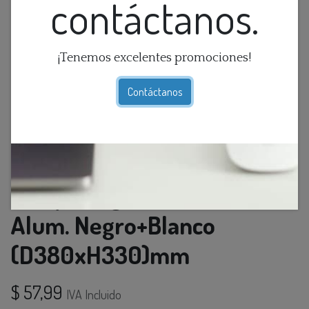
contáctanos.
¡Tenemos excelentes promociones!
Contáctanos
Lamp. Colg. 1L E27 Red.
Alum. Negro+Blanco
(D380xH330)mm
$
57,99
IVA Incluido