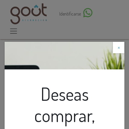
Identificarse
×
Descuento web
Todos los productos
Lamp. Colg. 1L E27 T/Campana Metal+Cuerda Paja
Natural (D350xH350)mm
Deseas
comprar,