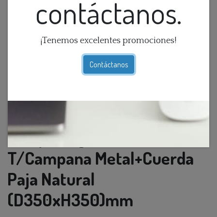
contáctanos.
¡Tenemos excelentes promociones!
Contáctanos
Lamp. Colg. 1L E27
T/Campana Metal+Cuerda
Paja Natural
(D350xH350)mm