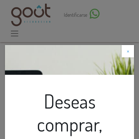
Identificarse
×
Descuento web
Todos los productos
Lamp. Colg. 1L E27 T/Campana Rattan Natural
(D300xH400)mm
Deseas
comprar,