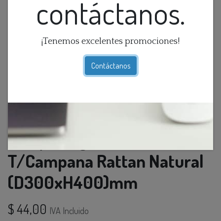
contáctanos.
¡Tenemos excelentes promociones!
Contáctanos
Lamp. Colg. 1L E27
T/Campana Rattan Natural
(D300xH400)mm
$
44,00
IVA Incluido