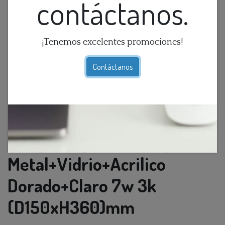
contáctanos.
¡Tenemos excelentes promociones!
Contáctanos
Lamp. Colg. Led T/Copa
Metal+Vidrio+Acrilico
Dorado+Claro 7w 3k
(D150xH360)mm