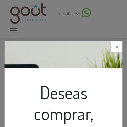
Identificarse
×
Descuento web
Todos los productos
Lamp. Colg. Led T/Copa Metal+Vidrio+Acrilico
Dorado+Claro 7w 3k (D150xH360)mm
Deseas
comprar,