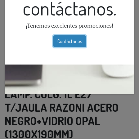
contáctanos.
¡Tenemos excelentes promociones!
Contáctanos
LAMP. COLG. 1L E27
T/JAULA RAZONI ACERO
NEGRO+VIDRIO OPAL
(1300X190MM)