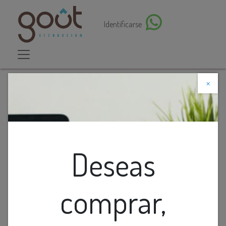
Identificarse
×
Descuento web
Todos los productos
LAMP. COLG. 1L E27 T/JAULA RAZONI ACERO
NEGRO+VIDRIO OPAL (1300X190MM)
Deseas
comprar,