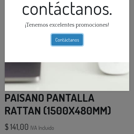
contáctanos.
¡Tenemos excelentes promociones!
Contáctanos
LAMP. COLG. 1L E27
PAISANO PANTALLA
RATTAN (1500X480MM)
$
141,00
IVA Incluido