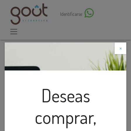
Identificarse
×
Descuento web
Todos los productos
LAMP. COLG. 1L E27 PAISANO PANTALLA RATTAN
(1500X480MM)
Deseas
comprar,