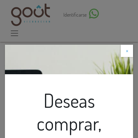
Identificarse
×
Descuento web
Todos los productos
Lamp. Colg. 1L G9 Semiesfera+Esfera Vidrio
Cogñac+Opal (D300xH1200)mm
Deseas
comprar,