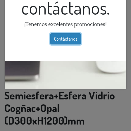
contáctanos.
¡Tenemos excelentes promociones!
Contáctanos
Lamp. Colg. 1L G9
Semiesfera+Esfera Vidrio
Cogñac+Opal
(D300xH1200)mm