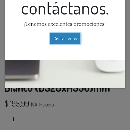
contáctanos.
¡Tenemos excelentes promociones!
Contáctanos
Lamp. Colg. 1L E27 Acero
Blanco (D320xH330)mm
$
195,99
IVA Incluido