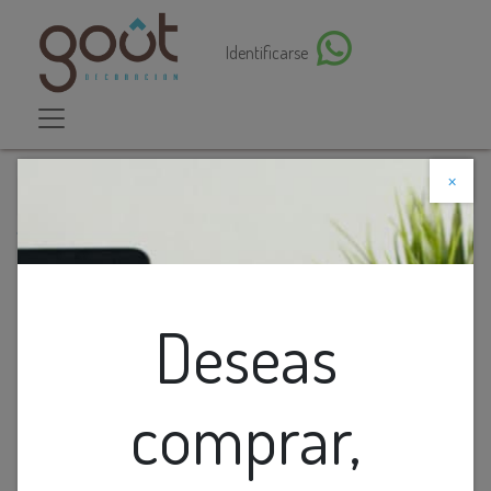
Identificarse
×
Descuento web
Todos los productos
Lamp. Colg. 1L E27 Acero Blanco (D320xH330)mm
Deseas
comprar,