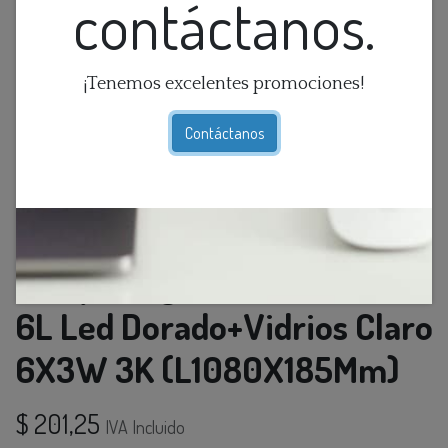
contáctanos.
¡Tenemos excelentes promociones!
Contáctanos
Lamp. Colg. Recta V/Formas
6L Led Dorado+Vidrios Claro
6X3W 3K (L1080X185Mm)
$
201,25
IVA Incluido