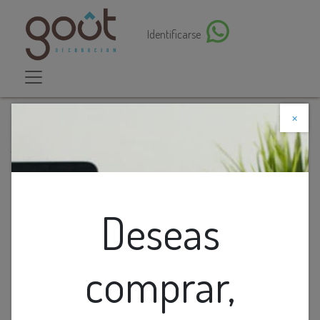
Identificarse
×
Descuento web
Todos los productos
Lamp. Colg. Recta V/Formas 6L Led Dorado+Vidrios
Claro 6X3W 3K (L1080X185Mm)
Deseas
comprar,