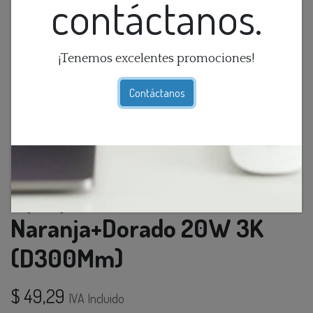
contáctanos.
¡Tenemos excelentes promociones!
Contáctanos
Aplique Pared Redondo Led
Naranja+Dorado 20W 3K
(D300Mm)
$
49,29
IVA Incluido