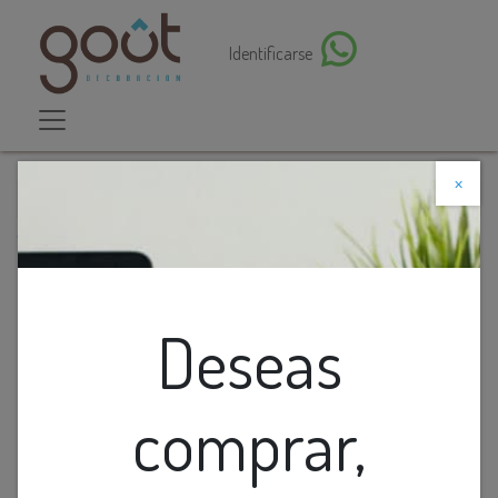
Identificarse
×
Descuento web
Todos los productos
Aplique Pared Redondo Led Naranja+Dorado 20W 3K
(D300Mm)
Deseas
comprar,