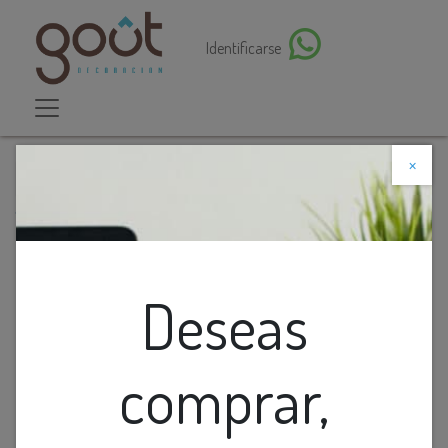
Identificarse
×
Descuento web
Todos los productos
Lamp. Magnetica Fija Luz General Led Negro 22W 3K
Ip20 48V (615X26X24Mm)
Deseas
comprar,