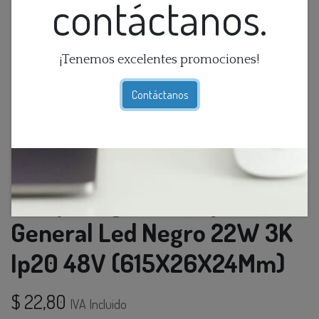
contáctanos.
¡Tenemos excelentes promociones!
Contáctanos
Lamp. Magnetica Fija Luz
General Led Negro 22W 3K
Ip20 48V (615X26X24Mm)
$
22,80
IVA Incluido