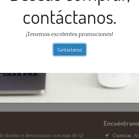
contáctanos.
¡Tenemos excelentes promociones!
Ex
Contáctanos
Té
Ga
dí
En
Re
Encuéntrano
e diseño y decoración con más de 12
Cuenca:
Av.