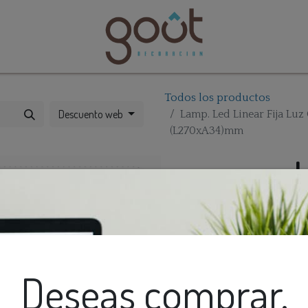
bles
Catálogos
Todos los productos
Descuento web
Lamp. Led Linear Fija Luz
(L270xA34)mm
L
L
F
3
Deseas comprar,