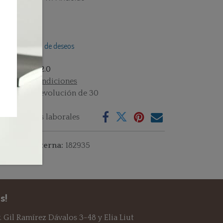
Añadir a lista de deseos
istencias : 32.0
rminos y condiciones
rantía de devolución de 30
as
vío: 2-3 días laborales
ferencia interna:
182935
s!
 Gil Ramírez Dávalos 3-48 y Elia Liut