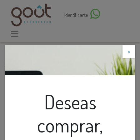
Identificarse
×
Descuento web
Todos los productos
Cinta Skyline Negro (4X20.5X100Mm) Precioxmetro
Deseas
comprar,