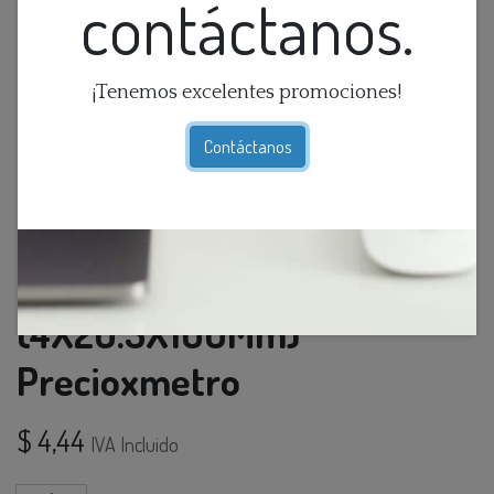
contáctanos.
¡Tenemos excelentes promociones!
Contáctanos
Cinta Skyline Negro
(4X20.5X100Mm)
Precioxmetro
$
4,44
IVA Incluido