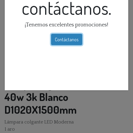
contáctanos.
¡Tenemos excelentes promociones!
Contáctanos
Lamp. Colg. Led Anillo T/C
40w 3k Blanco
D1020X1500mm
Lámpara colgante LED Moderna
1 aro