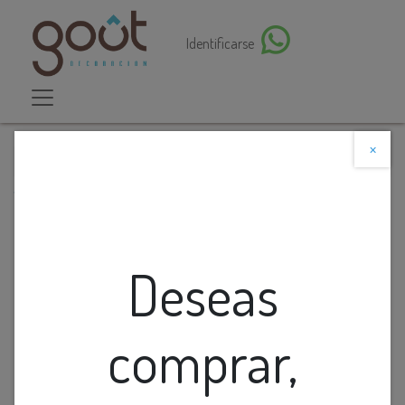
Identificarse
×
Descuento web
Todos los productos
Lamp. Colg. Led Anillo T/C 40w 3k Blanco
D1020X1500mm
Deseas
comprar,