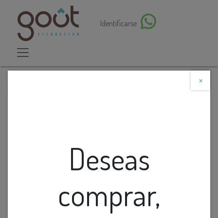
Identificarse
×
Descuento web
Todos los productos
Lamp. Colg Led T/Somb. 12w 3k Negro+Dorado
(350x1500)mm
Deseas
comprar,