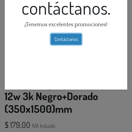
contáctanos.
¡Tenemos excelentes promociones!
Contáctanos
Lamp. Colg Led T/Somb.
12w 3k Negro+Dorado
(350x1500)mm
$
179,00
IVA Incluido