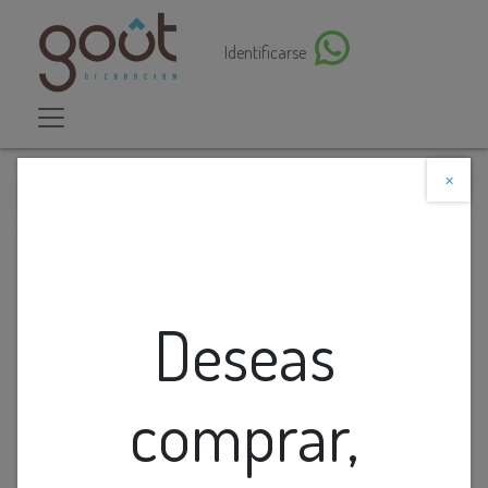
Identificarse
×
Descuento web
Todos los productos
Aplique Pared Redondo Led Alum. Negro+Dorado
5W 3K 110-220V (D250Mm)
Deseas
comprar,