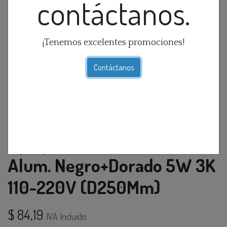
contáctanos.
¡Tenemos excelentes promociones!
Contáctanos
Aplique Pared Redondo Led
Alum. Negro+Dorado 5W 3K
110-220V (D250Mm)
$
84,19
IVA Incluido