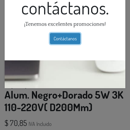
contáctanos.
¡Tenemos excelentes promociones!
Contáctanos
Aplique Pared Redondo Led
Alum. Negro+Dorado 5W 3K
110-220V( D200Mm)
$
70,85
IVA Incluido