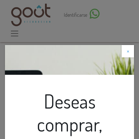
Identificarse
×
Descuento web
Todos los productos
Aplique Pared Redondo Led Alum. Negro+Dorado
5W 3K 110-220V( D200Mm)
Deseas
comprar,