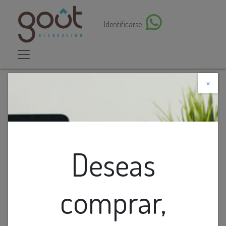
Identificarse
×
Descuento web
Todos los productos
LAMP. COLG. 1L ANILLO LUZ T/NEON SILICON 3K
(D800MM)
Deseas
comprar,