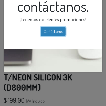
contáctanos.
¡Tenemos excelentes promociones!
Contáctanos
LAMP. COLG. 1L ANILLO LUZ
T/NEON SILICON 3K
(D800MM)
$
199,00
IVA Incluido