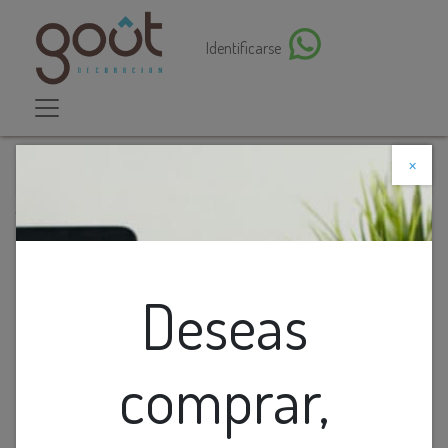
Identificarse
×
Descuento web
Todos los productos
Lamp. Led Lineal Emp. Aluminio Negro 24W 4K
(600X65X35Mm) 100-265V
Deseas
comprar,