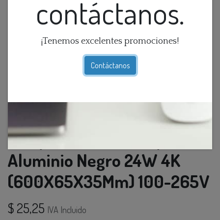
contáctanos.
¡Tenemos excelentes promociones!
Contáctanos
Lamp. Led Lineal Emp.
Aluminio Negro 24W 4K
(600X65X35Mm) 100-265V
$
25,25
IVA Incluido