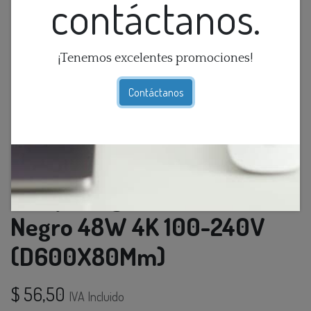
contáctanos.
¡Tenemos excelentes promociones!
Contáctanos
Lamp. Colg. Led 1L Aro
Negro 48W 4K 100-240V
(D600X80Mm)
$
56,50
IVA Incluido