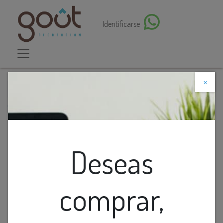
Identificarse
×
Descuento web
Todos los productos
Lamp. Colg. Led 1L Aro Negro 48W 4K 100-240V
(D600X80Mm)
Deseas
comprar,