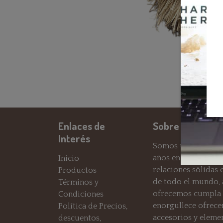
Enlaces de
Sobre Nosotros
Interés
Somos una tienda d
años en el mercado
Inicio
relaciones sólidas
Productos
de todo el mundo,
Términos y
ofrecemos cumpla c
Condiciones
enorgullece ofrece
Política de Precios,
accesorios y eleme
descuentos,