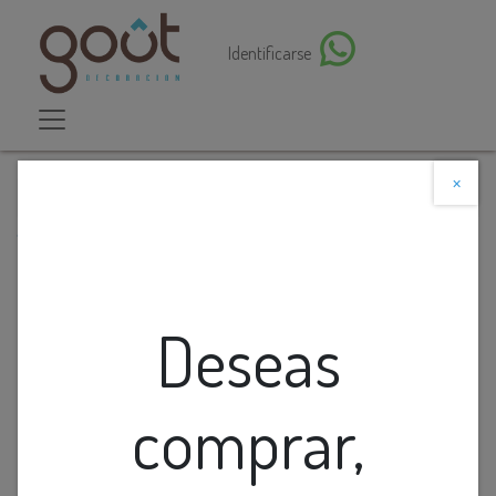
Identificarse
×
Descuento web
Todos los productos
Lamp. Colg. 1L E27 Rattan Natural (420X520Mm)
Deseas
comprar,