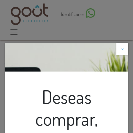
Identificarse
×
Descuento web
Todos los productos
Lamp. Colg. 1L E27 T/Campana Metal Dorado
(300x380)mm
Deseas
comprar,